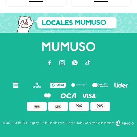



© 2026 / MUMUSO Uruguay - Un Mundo de Cosas Lindas. Todos los derechos reservados.