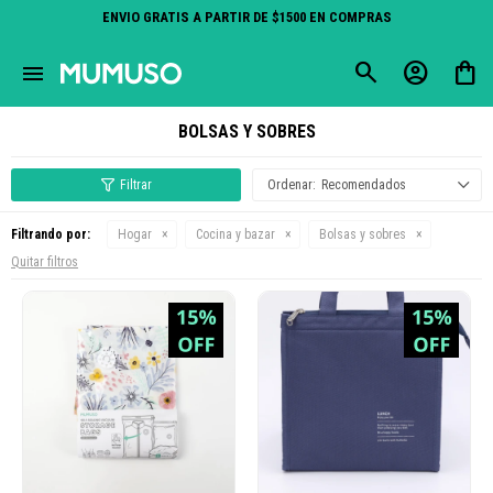
ENVIO GRATIS A PARTIR DE $1500 EN COMPRAS
close
menu
BOLSAS Y SOBRES
Recomendados
Filtrando por:
Hogar
Cocina y bazar
Bolsas y sobres
Quitar filtros