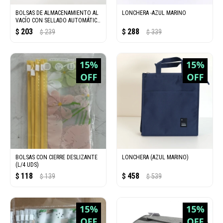
BOLSAS DE ALMACENAMIENTO AL
LONCHERA -AZUL MARINO
VACÍO CON SELLADO AUTOMÁTICO
(SIN BOMBA)
203
288
$
239
$
339
$
$
BOLSAS CON CIERRE DESLIZANTE
LONCHERA (AZUL MARINO)
(L/4 UDS)
118
458
$
139
$
539
$
$