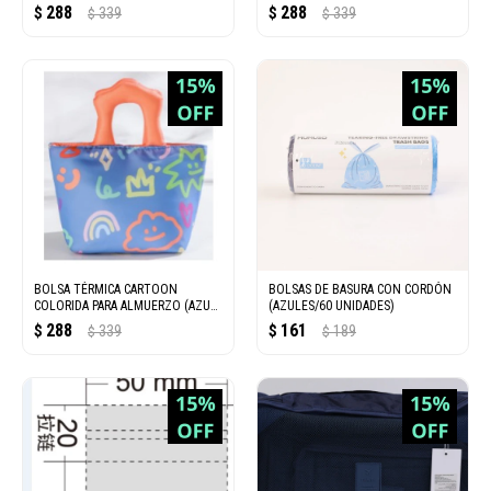
(CELESTE)
288
288
$
339
$
339
$
$
BOLSA TÉRMICA CARTOON
BOLSAS DE BASURA CON CORDÓN
COLORIDA PARA ALMUERZO (AZUL
(AZULES/60 UNIDADES)
OSCURO)
288
161
$
339
$
189
$
$