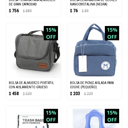
BOLSA TÉRMICA PARA ALMUERZO
BOLSA ELIMINADORA DE OLORES
DE GRAN CAPACIDAD
NANOCRISTALINA (NEGRA)
756
76
$
889
$
89
$
$
BOLSA DE ALMUERZO PORTÁTIL
BOLSA DE PICNIC AISLADA PARA
CON AISLAMIENTO GRUESO
COCHE (PEQUEÑO)
458
203
$
539
$
239
$
$