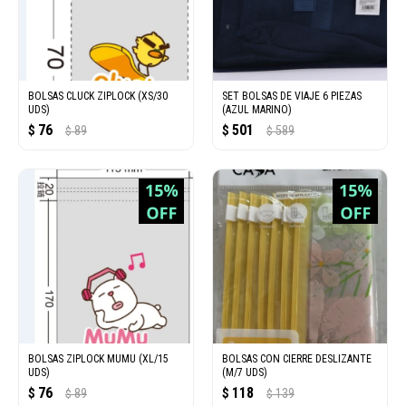
BOLSAS CLUCK ZIPLOCK (XS/30
SET BOLSAS DE VIAJE 6 PIEZAS
UDS)
(AZUL MARINO)
76
501
$
89
$
589
$
$
BOLSAS ZIPLOCK MUMU (XL/15
BOLSAS CON CIERRE DESLIZANTE
UDS)
(M/7 UDS)
76
118
$
89
$
139
$
$