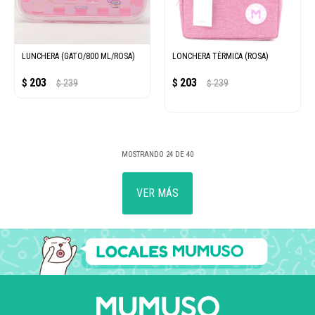
LUNCHERA (GATO/800 ML/ROSA)
LONCHERA TÉRMICA (ROSA)
203
203
$
239
$
239
$
$
MOSTRANDO
24
DE
40
VER MÁS