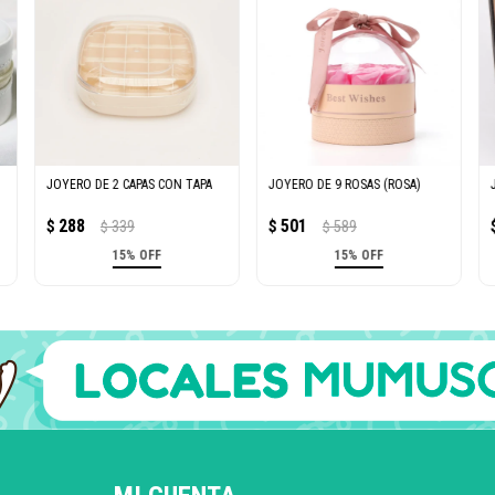
JOYERO DE 2 CAPAS CON TAPA
JOYERO DE 9 ROSAS (ROSA)
288
501
$
339
$
589
$
$
15% OFF
15% OFF