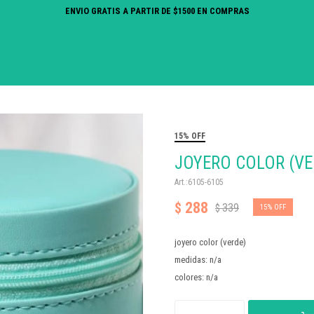
ENVIO GRATIS A PARTIR DE $1500 EN COMPRAS
15% OFF
JOYERO COLOR (VE
6105-6105
288
$
339
$
15
joyero color (verde)
medidas: n/a
colores: n/a