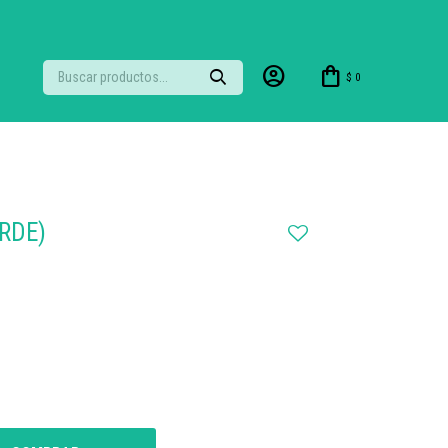
$
0
RDE)