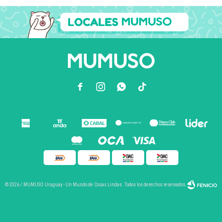



© 2026 / MUMUSO Uruguay - Un Mundo de Cosas Lindas. Todos los derechos reservados.