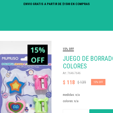
ENVIO GRATIS A PARTIR DE $1500 EN COMPRAS
15% OFF
JUEGO DE BORRAD
COLORES
7646-7646
118
$
139
$
15
medidas: n/a
colores: n/a