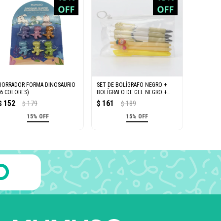
BORRADOR FORMA DINOSAURIO
SET DE BOLÍGRAFO NEGRO +
(6 COLORES)
BOLÍGRAFO DE GEL NEGRO +
RESALTADOR AMARILLO (6
152
161
$
179
$
189
$
$
PIEZAS)
15% OFF
15% OFF