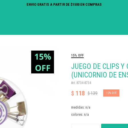
ENVIO GRATIS A PARTIR DE $1500 EN COMPRAS
15% OFF
JUEGO DE CLIPS Y 
(UNICORNIO DE EN
8734-8734
118
$
139
$
15
medidas: n/a
colores: n/a