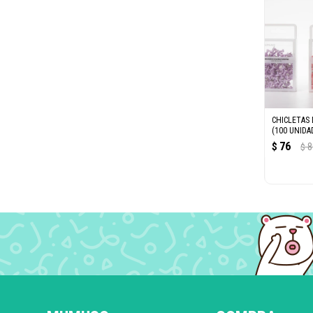
CHICLETAS
(100 UNIDA
76
$
8
$