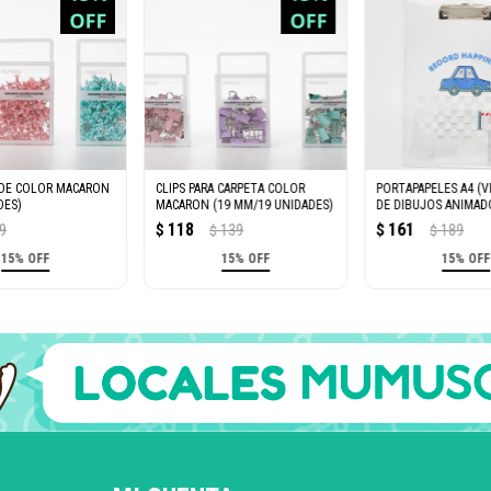
 DE COLOR MACARON
CLIPS PARA CARPETA COLOR
PORTAPAPELES A4 (
DES)
MACARON (19 MM/19 UNIDADES)
DE DIBUJOS ANIMAD
118
161
9
$
139
$
189
$
$
15% OFF
15% OFF
15% OFF