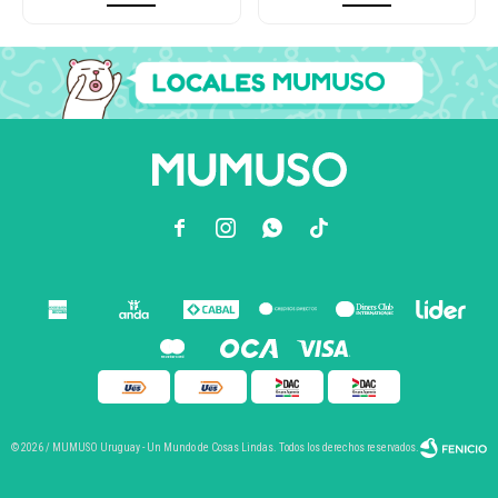



© 2026 / MUMUSO Uruguay - Un Mundo de Cosas Lindas. Todos los derechos reservados.