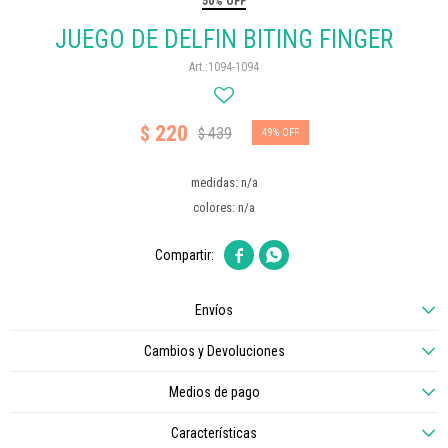
50% OFF
JUEGO DE DELFIN BITING FINGER
1094-1094
220
$
439
$
49
medidas: n/a
colores: n/a


Envíos
Cambios y Devoluciones
Medios de pago
Características