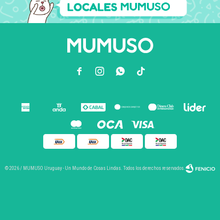



© 2026 / MUMUSO Uruguay - Un Mundo de Cosas Lindas. Todos los derechos reservados.