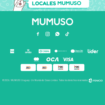



© 2026 / MUMUSO Uruguay - Un Mundo de Cosas Lindas. Todos los derechos reservados.