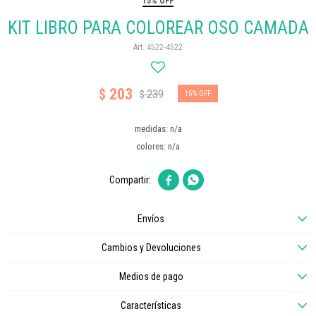
15% OFF
KIT LIBRO PARA COLOREAR OSO CAMADA
4522-4522
203
$
239
$
15
medidas: n/a
colores: n/a


Envíos
Cambios y Devoluciones
Medios de pago
Características