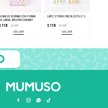
GOMA DE BORRAR CON FORMA
LÁPIZ ETERNO PALTA (ESTILO 1)
DE LABIAL ARCOÍRIS DREAMY
(UNICORNIO DE CRISTAL)
118
118
$
139
$
139
$
$
15% OFF
15% OFF


