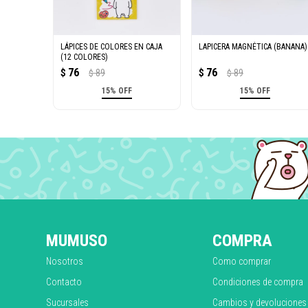
LÁPICES DE COLORES EN CAJA
LAPICERA MAGNÉTICA (BANANA)
(12 COLORES)
76
76
$
89
$
89
$
$
15% OFF
15% OFF
MUMUSO
COMPRA
Nosotros
Como comprar
Contacto
Condiciones de compra
Sucursales
Cambios y devoluciones