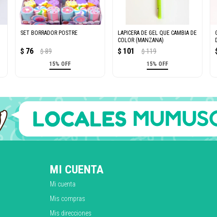
SET BORRADOR POSTRE
LAPICERA DE GEL QUE CAMBIA DE
COLOR (MANZANA)
76
101
$
89
$
119
$
$
15% OFF
15% OFF
MI CUENTA
Mi cuenta
Mis compras
Mis direcciones