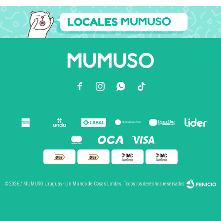



© 2026 / MUMUSO Uruguay - Un Mundo de Cosas Lindas. Todos los derechos reservados.