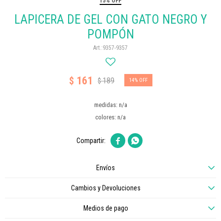
15% OFF
LAPICERA DE GEL CON GATO NEGRO Y
POMPÓN
9357-9357
161
$
189
$
14
medidas: n/a
colores: n/a


Envíos
Cambios y Devoluciones
Medios de pago