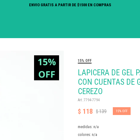
ENVIO GRATIS A PARTIR DE $1500 EN COMPRAS
15% OFF
LAPICERA DE GEL P
CON CUENTAS DE G
CEREZO
7794-7794
118
$
139
$
15
medidas: n/a
colores: n/a