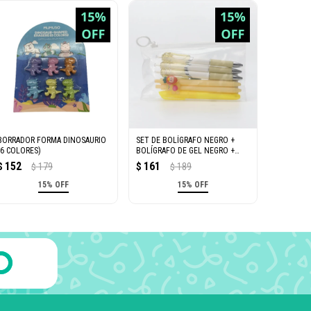
BORRADOR FORMA DINOSAURIO
SET DE BOLÍGRAFO NEGRO +
(6 COLORES)
BOLÍGRAFO DE GEL NEGRO +
RESALTADOR AMARILLO (6
152
161
$
179
$
189
$
$
PIEZAS)
15% OFF
15% OFF