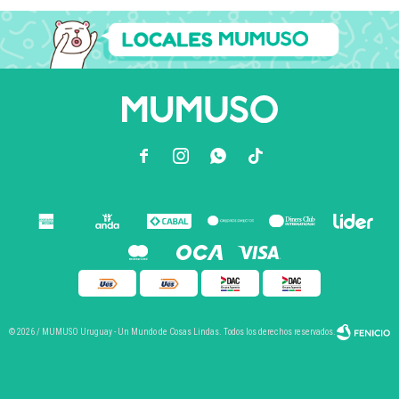



© 2026 / MUMUSO Uruguay - Un Mundo de Cosas Lindas. Todos los derechos reservados.