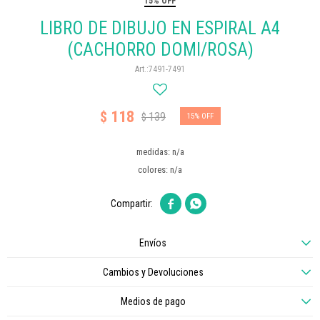
15% OFF
LIBRO DE DIBUJO EN ESPIRAL A4
(CACHORRO DOMI/ROSA)
7491-7491
118
$
139
$
15
medidas: n/a
colores: n/a


Envíos
Cambios y Devoluciones
Medios de pago