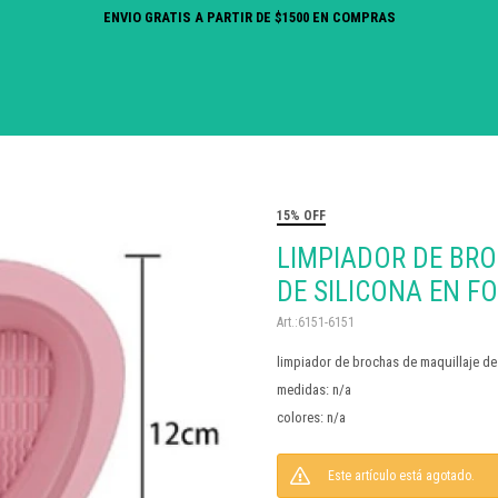
ENVIO GRATIS A PARTIR DE $1500 EN COMPRAS
15% OFF
LIMPIADOR DE BR
DE SILICONA EN 
6151-6151
limpiador de brochas de maquillaje de
medidas: n/a
colores: n/a
Este artículo está agotado.