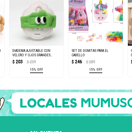
O
DIADEMA AJUSTABLE CON
SET DE GOMITAS PARA EL
VELCRO Y OJOS GRANDES
CABELLO
(VERDE)
203
246
$
239
$
289
$
$
15% OFF
15% OFF