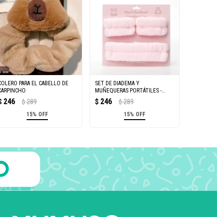
COLERO PARA EL CABELLO DE
SET DE DIADEMA Y
CARPINCHO
MUÑEQUERAS PORTÁTILES -
ROSA
246
246
$
289
$
289
$
$
15% OFF
15% OFF