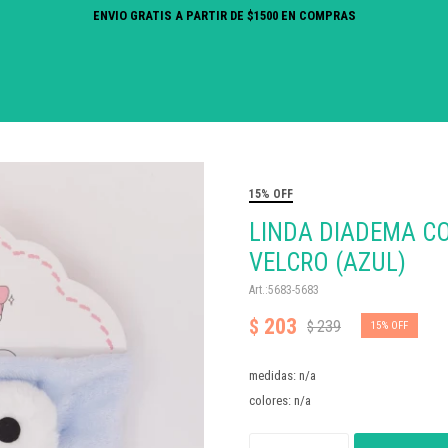
ENVIO GRATIS A PARTIR DE $1500 EN COMPRAS
15% OFF
LINDA DIADEMA C
VELCRO (AZUL)
5683-5683
203
$
239
$
15
medidas: n/a
colores: n/a