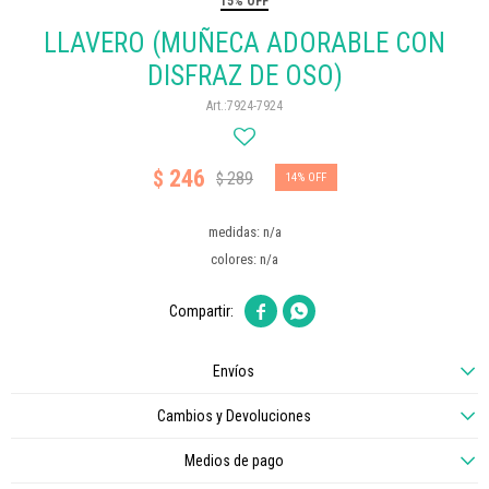
15% OFF
LLAVERO (MUÑECA ADORABLE CON
DISFRAZ DE OSO)
7924-7924
246
$
289
$
14
medidas: n/a
colores: n/a


Envíos
Cambios y Devoluciones
Medios de pago