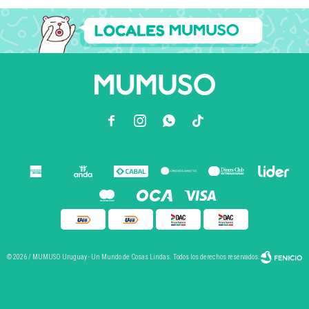



© 2026 / MUMUSO Uruguay - Un Mundo de Cosas Lindas. Todos los derechos reservados.