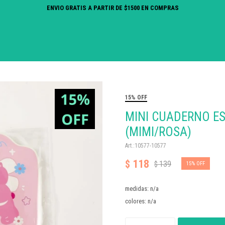
ENVIO GRATIS A PARTIR DE $1500 EN COMPRAS
15% OFF
MINI CUADERNO ES
(MIMI/ROSA)
10577-10577
118
$
139
$
15
medidas: n/a
colores: n/a