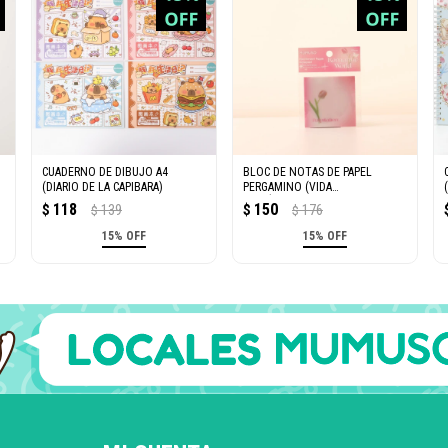
CUADERNO DE DIBUJO A4
BLOC DE NOTAS DE PAPEL
(DIARIO DE LA CAPIBARA)
PERGAMINO (VIDA
ROMÁNTICA/50 HOJAS)
118
150
$
139
$
176
$
$
15% OFF
15% OFF