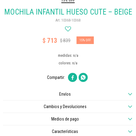
15% OFF
MOCHILA INFANTIL HUESO CUTE – BEIGE
10368-10368
713
$
839
$
15
medidas: n/a
colores: n/a


Envíos
Cambios y Devoluciones
Medios de pago
Características