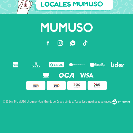



© 2026 / MUMUSO Uruguay - Un Mundo de Cosas Lindas. Todos los derechos reservados.