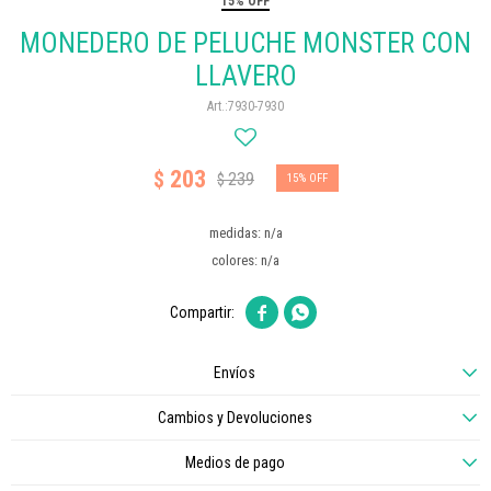
15% OFF
MONEDERO DE PELUCHE MONSTER CON
LLAVERO
7930-7930
203
$
239
$
15
medidas: n/a
colores: n/a


Envíos
Cambios y Devoluciones
Medios de pago