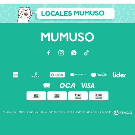



© 2026 / MUMUSO Uruguay - Un Mundo de Cosas Lindas. Todos los derechos reservados.