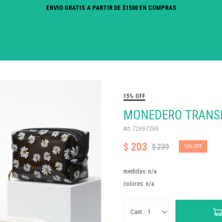
ENVIO GRATIS A PARTIR DE $1500 EN COMPRAS
15% OFF
MONEDERO TRANSP
7269-7269
203
$
239
$
15
medidas: n/a
colores: n/a
1