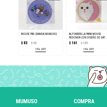
MOUSE PAD (BANDA MUMUSO)
ALFOMBRILLA PARA MOUSE
REDONDA CON DISEÑO DE GAT
ADORABLE – BLANCO NIEVE
83
161
$
98
$
189
$
$
15% OFF
15% OFF
MUMUSO
COMPRA