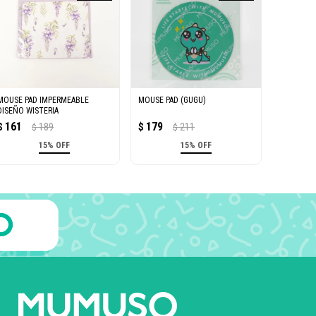
MOUSE PAD IMPERMEABLE
MOUSE PAD (GUGU)
DISEÑO WISTERIA
161
179
$
189
$
211
$
$
15% OFF
15% OFF