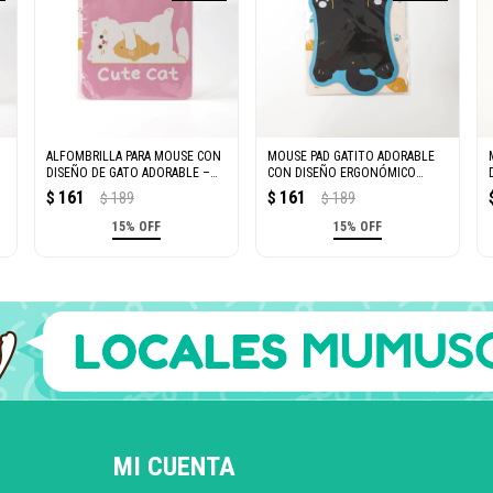
ALFOMBRILLA PARA MOUSE CON
MOUSE PAD GATITO ADORABLE
O
DISEÑO DE GATO ADORABLE –
CON DISEÑO ERGONÓMICO
BLANCA CUADRADA
ANTIDESLIZANTE – NEGRO
161
161
$
189
$
189
$
$
15% OFF
15% OFF
MI CUENTA