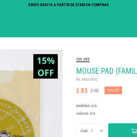
ENVIO GRATIS A PARTIR DE $1500 EN COMPRAS
15% OFF
MOUSE PAD (FAMI
6632-6632
83
$
98
$
15
medidas: n/a
colores: n/a
1