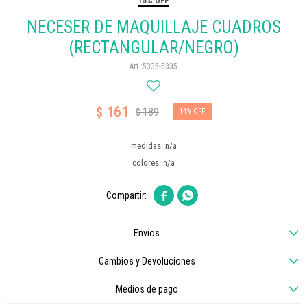
15% OFF
NECESER DE MAQUILLAJE CUADROS
(RECTANGULAR/NEGRO)
5335-5335
161
$
189
$
14
medidas: n/a
colores: n/a


Envíos
Cambios y Devoluciones
Medios de pago