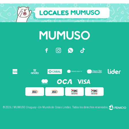



© 2026 / MUMUSO Uruguay - Un Mundo de Cosas Lindas. Todos los derechos reservados.