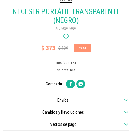
15% OFF
NECESER PORTÁTIL TRANSPARENTE
(NEGRO)
5097-5097
373
$
439
$
15
medidas: n/a
colores: n/a


Envíos
Cambios y Devoluciones
Medios de pago