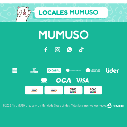



© 2026 / MUMUSO Uruguay - Un Mundo de Cosas Lindas. Todos los derechos reservados.