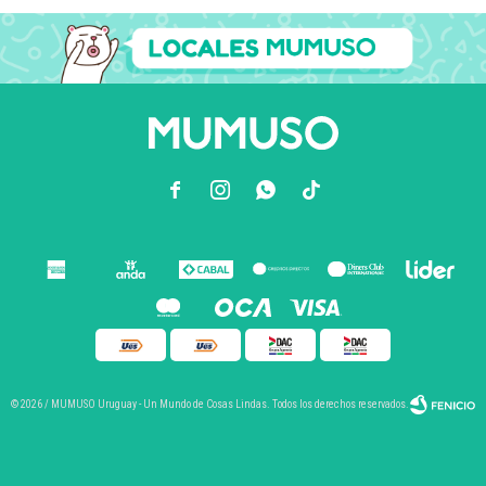



© 2026 / MUMUSO Uruguay - Un Mundo de Cosas Lindas. Todos los derechos reservados.