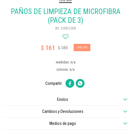
15% OFF
PAÑOS DE LIMPIEZA DE MICROFIBRA
(PACK DE 3)
2008-2008
161
$
189
$
14
medidas: n/a
colores: n/a


Envíos
Cambios y Devoluciones
Medios de pago