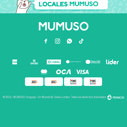



© 2026 / MUMUSO Uruguay - Un Mundo de Cosas Lindas. Todos los derechos reservados.