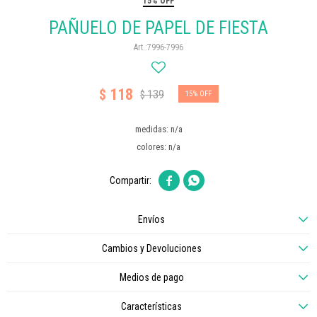
15% OFF
PAÑUELO DE PAPEL DE FIESTA
7996-7996
118
$
139
$
15
medidas: n/a
colores: n/a


Envíos
Cambios y Devoluciones
Medios de pago
Características