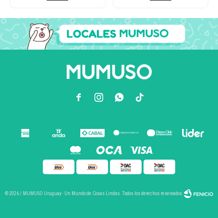



© 2026 / MUMUSO Uruguay - Un Mundo de Cosas Lindas. Todos los derechos reservados.