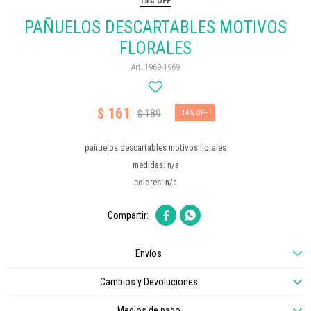
15% OFF
PAÑUELOS DESCARTABLES MOTIVOS
FLORALES
1969-1969
161
$
189
$
14
pañuelos descartables motivos florales
medidas: n/a
colores: n/a


Envíos
Cambios y Devoluciones
Medios de pago