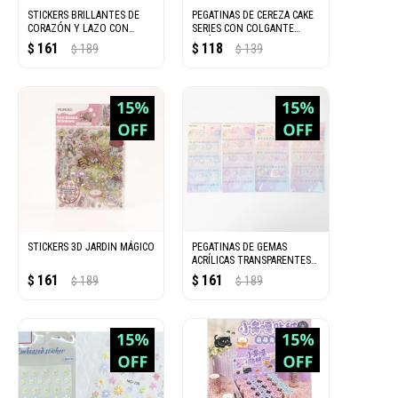
STICKERS BRILLANTES DE
PEGATINAS DE CEREZA CAKE
CORAZÓN Y LAZO CON
SERIES CON COLGANTE
GEMAS
ACRÍLICO (2 HOJAS)
161
118
$
189
$
139
$
$
STICKERS 3D JARDIN MÁGICO
PEGATINAS DE GEMAS
ACRÍLICAS TRANSPARENTES
DOTS & ROSES
161
161
$
189
$
189
$
$