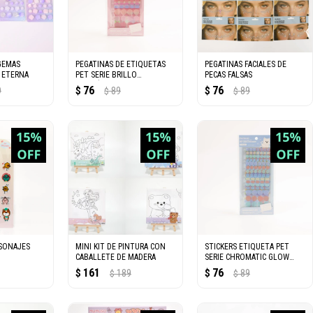
GEMAS
PEGATINAS DE ETIQUETAS
PEGATINAS FACIALES DE
A ETERNA
PET SERIE BRILLO
PECAS FALSAS
CROMÁTICO [ROSA RUBOR]
76
76
9
$
89
$
89
$
$
RSONAJES
MINI KIT DE PINTURA CON
STICKERS ETIQUETA PET
CABALLETE DE MADERA
SERIE CHROMATIC GLOW
(AZUL BRUMA)
161
76
$
189
$
89
$
$