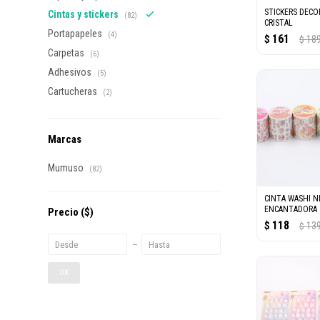
STICKERS DECO
Cintas y stickers
(82)
CRISTAL
Portapapeles
(4)
161
$
18
$
Carpetas
(6)
Adhesivos
(5)
Cartucheras
(2)
Marcas
Mumuso
(82)
CINTA WASHI N
ENCANTADORA
Precio
($)
118
$
13
$
OK