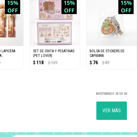
 LAPICERA
SET DE CINTA Y PEGATINAS
BOLSA DE STICKERS DE
A
(PET LOVER)
CAPIBARA
118
76
9
$
139
$
89
$
$
MOSTRANDO
24
DE
82
VER MÁS