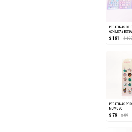
PEGATINAS DE 
ACRÍLICAS ROS
161
$
18
$
PEGATINAS PE
MUMUSO
76
$
89
$