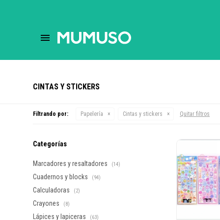
close
store
menu
help
CINTAS Y STICKERS
Filtrando por:
Papelería
Cintas y stickers
Quitar filtros
Categorías
Marcadores y resaltadores
(14)
Cuadernos y blocks
(94)
Calculadoras
(2)
Crayones
(8)
Lápices y lapiceras
(63)