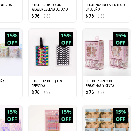
RATIVOS DE
STICKERS DIY DREAM
PEGATINAS IRIDISCENTES DE
WEAVER ESCENA DE OCIO
ENSUEÑO
76
76
9
$
89
$
89
$
$
IÑA
ETIQUETA DE EQUIPAJE
SET DE REGALO DE
CREATIVA
PEGATINAS Y CINTA
ADHESIVA (4 HOJAS + 4
76
76
9
$
89
$
89
$
$
ROLLOS)