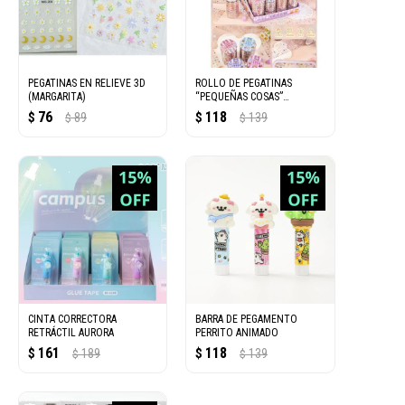
PEGATINAS EN RELIEVE 3D
ROLLO DE PEGATINAS
(MARGARITA)
“PEQUEÑAS COSAS”
(ESQUINAS LINDAS)
76
118
$
89
$
139
$
$
CINTA CORRECTORA
BARRA DE PEGAMENTO
RETRÁCTIL AURORA
PERRITO ANIMADO
161
118
$
189
$
139
$
$