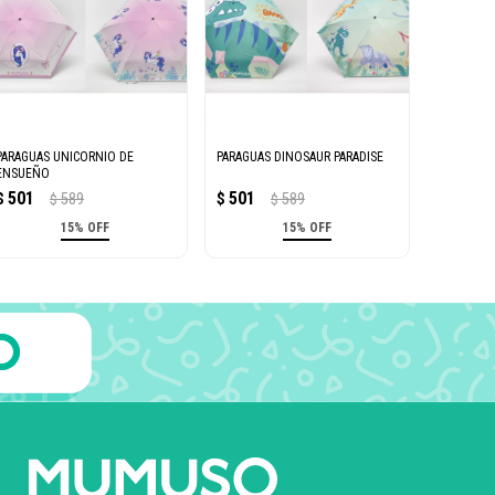
PARAGUAS UNICORNIO DE
PARAGUAS DINOSAUR PARADISE
ENSUEÑO
501
501
$
589
$
589
$
$
15% OFF
15% OFF