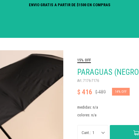
ENVIO GRATIS A PARTIR DE $1500 EN COMPRAS
15% OFF
PARAGUAS (NEGRO
7176-7176
416
$
489
$
14
medidas: n/a
colores: n/a
1