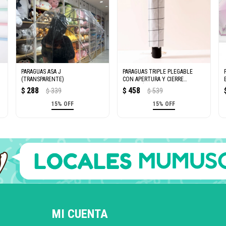
PARAGUAS ASA J
PARAGUAS TRIPLE PLEGABLE
(TRANSPARENTE)
CON APERTURA Y CIERRE
AUTOMÁTICO
288
458
$
339
$
539
$
$
(CUADRÍCULA/BLANCO)
15% OFF
15% OFF
MI CUENTA