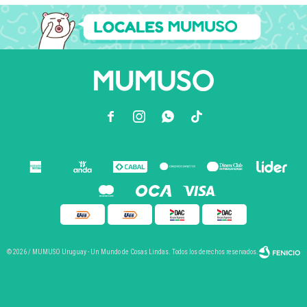



© 2026 / MUMUSO Uruguay - Un Mundo de Cosas Lindas. Todos los derechos reservados.