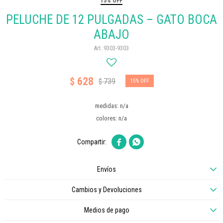
15% OFF
PELUCHE DE 12 PULGADAS – GATO BOCA
ABAJO
9303-9303
628
$
739
$
15
medidas: n/a
colores: n/a


Envíos
Cambios y Devoluciones
Medios de pago