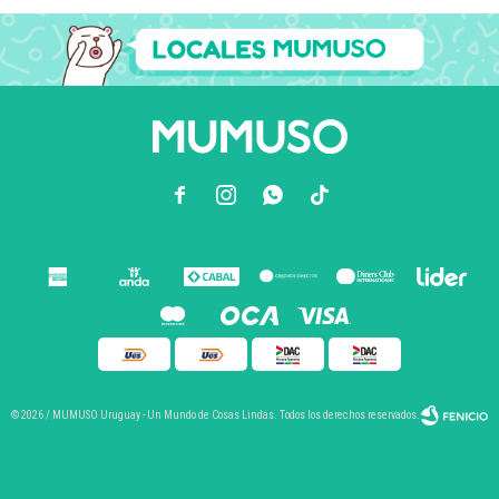



© 2026 / MUMUSO Uruguay - Un Mundo de Cosas Lindas. Todos los derechos reservados.