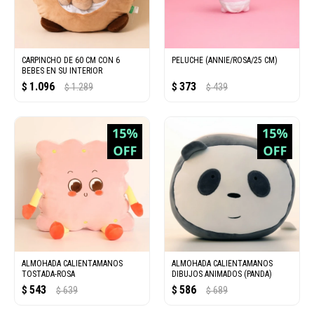
CARPINCHO DE 60 CM CON 6
PELUCHE (ANNIE/ROSA/25 CM)
BEBES EN SU INTERIOR
1.096
373
$
1.289
$
439
$
$
ALMOHADA CALIENTAMANOS
ALMOHADA CALIENTAMANOS
TOSTADA-ROSA
DIBUJOS ANIMADOS (PANDA)
543
586
$
639
$
689
$
$