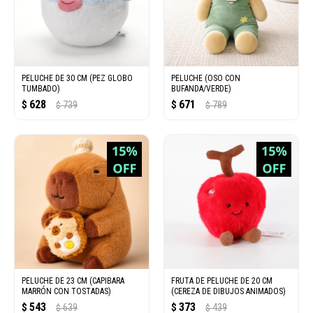
PELUCHE DE 30 CM (PEZ GLOBO
PELUCHE (OSO CON
TUMBADO)
BUFANDA/VERDE)
628
671
$
739
$
789
$
$
PELUCHE DE 23 CM (CAPIBARA
FRUTA DE PELUCHE DE 20 CM
MARRÓN CON TOSTADAS)
(CEREZA DE DIBUJOS ANIMADOS)
543
373
$
639
$
439
$
$