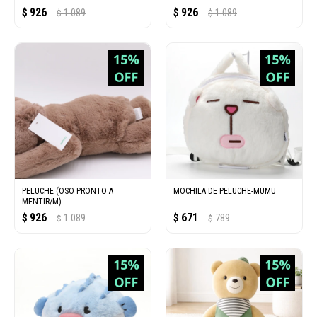
926
926
$
1.089
$
1.089
$
$
PELUCHE (OSO PRONTO A
MOCHILA DE PELUCHE-MUMU
MENTIR/M)
926
671
$
1.089
$
789
$
$