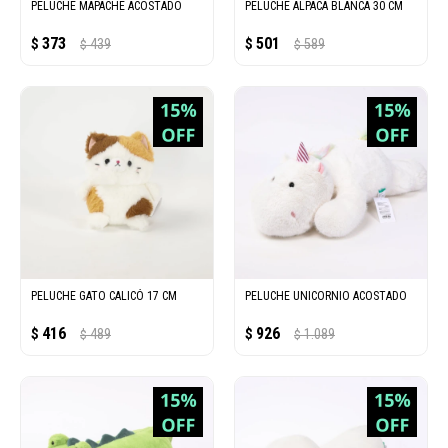
PELUCHE MAPACHE ACOSTADO
PELUCHE ALPACA BLANCA 30 CM
373
501
$
439
$
589
$
$
PELUCHE GATO CALICÓ 17 CM
PELUCHE UNICORNIO ACOSTADO
416
926
$
489
$
1.089
$
$