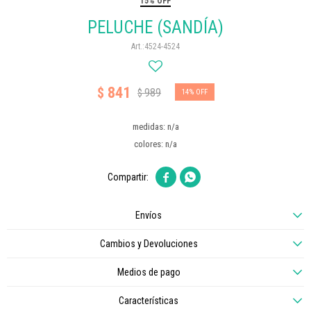
15% OFF
PELUCHE (SANDÍA)
4524-4524
841
$
989
$
14
medidas: n/a
colores: n/a


Envíos
Cambios y Devoluciones
Medios de pago
Características