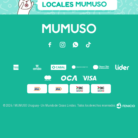



© 2026 / MUMUSO Uruguay - Un Mundo de Cosas Lindas. Todos los derechos reservados.