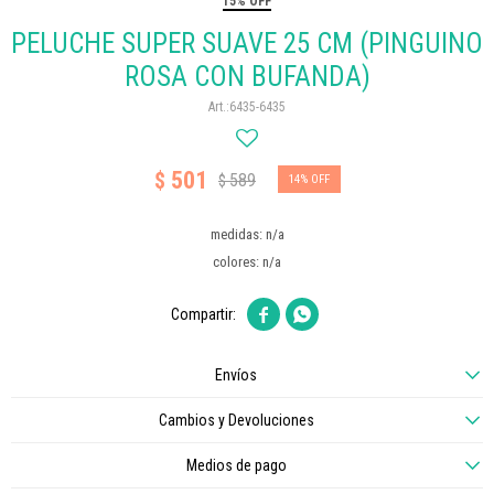
15% OFF
PELUCHE SUPER SUAVE 25 CM (PINGUINO
ROSA CON BUFANDA)
6435-6435
501
$
589
$
14
medidas: n/a
colores: n/a


Envíos
Cambios y Devoluciones
Medios de pago