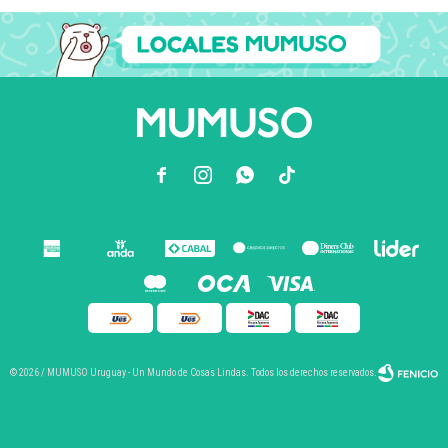



© 2026 / MUMUSO Uruguay - Un Mundo de Cosas Lindas. Todos los derechos reservados.