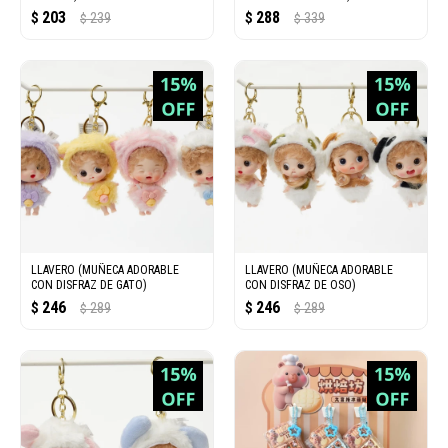
203
288
$
239
$
339
$
$
LLAVERO (MUÑECA ADORABLE
LLAVERO (MUÑECA ADORABLE
CON DISFRAZ DE GATO)
CON DISFRAZ DE OSO)
246
246
$
289
$
289
$
$