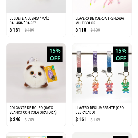
JUGUETE A CUERDA “MAÍZ
LLAVERO DE CUERDA TRENZADA
BAILARÍN” DA-987
MULTICOLOR
161
118
$
189
$
139
$
$
COLGANTE DE BOLSO (GATO
LLAVERO DESLUMBRANTE (OSO
BLANCO CON COLA GIRATORIA)
DEGRADADO)
246
161
$
289
$
189
$
$