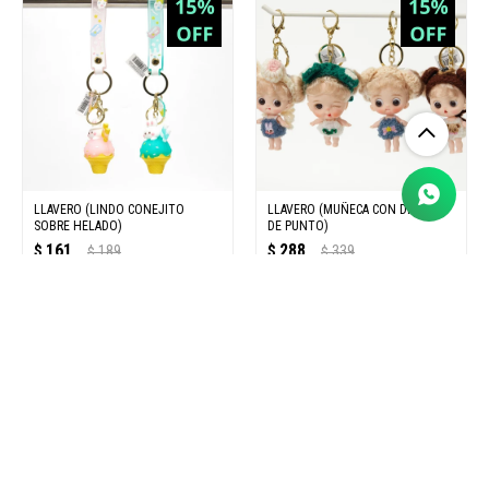
LLAVERO (LINDO CONEJITO
LLAVERO (MUÑECA CON DIADEMA
SOBRE HELADO)
DE PUNTO)
161
288
$
189
$
339
$
$