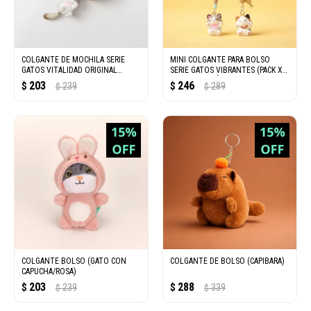
COLGANTE DE MOCHILA SERIE
MINI COLGANTE PARA BOLSO
GATOS VITALIDAD ORIGINAL
SERIE GATOS VIBRANTES (PACK X2
(RAGDOLL)
/ GATO CALICÓ Y RAGDOLL)
203
246
$
239
$
289
$
$
COLGANTE BOLSO (GATO CON
COLGANTE DE BOLSO (CAPIBARA)
CAPUCHA/ROSA)
203
288
$
239
$
339
$
$