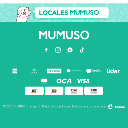



© 2026 / MUMUSO Uruguay - Un Mundo de Cosas Lindas. Todos los derechos reservados.