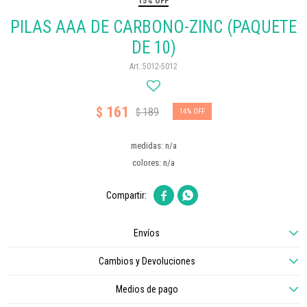
15% OFF
PILAS AAA DE CARBONO-ZINC (PAQUETE
DE 10)
5012-5012
161
$
189
$
14
medidas: n/a
colores: n/a


Envíos
Cambios y Devoluciones
Medios de pago