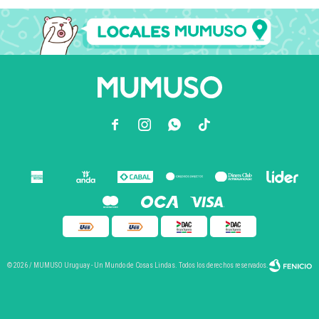



© 2026 / MUMUSO Uruguay - Un Mundo de Cosas Lindas. Todos los derechos reservados.