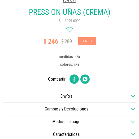
15% OFF
PRESS ON UÑAS (CREMA)
6099-6099
246
$
289
$
14
medidas: n/a
colores: n/a


Envíos
Cambios y Devoluciones
Medios de pago
Características