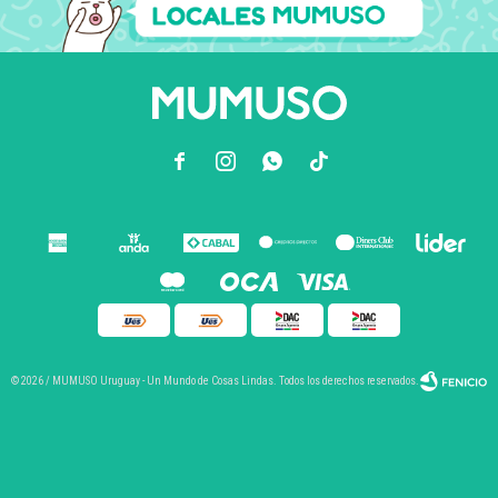



© 2026 / MUMUSO Uruguay - Un Mundo de Cosas Lindas. Todos los derechos reservados.