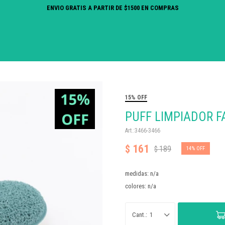
ENVIO GRATIS A PARTIR DE $1500 EN COMPRAS
15% OFF
PUFF LIMPIADOR F
3466-3466
161
$
189
$
14
medidas: n/a
colores: n/a
1