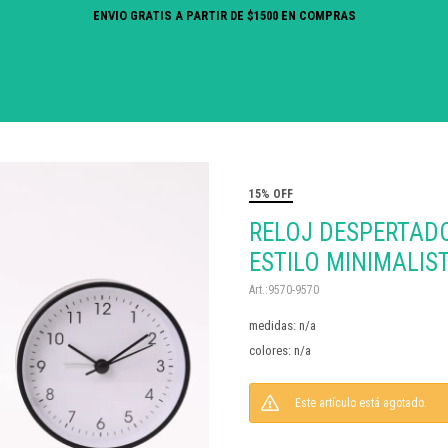
ENVIO GRATIS A PARTIR DE $1500 EN COMPRAS
15% OFF
RELOJ DESPERTADO
ESTILO MINIMALIS
9570-9570
medidas: n/a
colores: n/a
Este artículo está agotado.