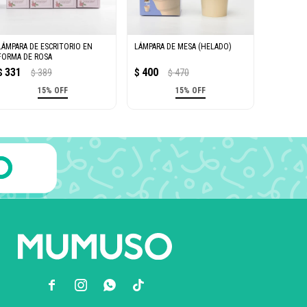
LÁMPARA DE ESCRITORIO EN
LÁMPARA DE MESA (HELADO)
FORMA DE ROSA
331
400
$
389
$
470
$
$
15% OFF
15% OFF


