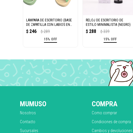
LÁMPARA DE ESCRITORIO (BASE
RELOJ DE ESCRITORIO DE
DE ZAPATILLA CON LABIOS EN
ESTILO MINIMALISTA (NEGRO)
FORMA DE SALCHICHA)
246
288
$
289
$
339
$
$
15% OFF
15% OFF
MUMUSO
COMPRA
Nosotros
Como comprar
Contacto
Condiciones de compra
Sucursales
Cambios y devoluciones