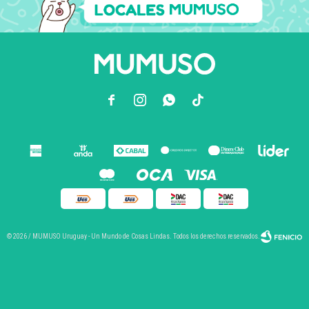



© 2026 / MUMUSO Uruguay - Un Mundo de Cosas Lindas. Todos los derechos reservados.