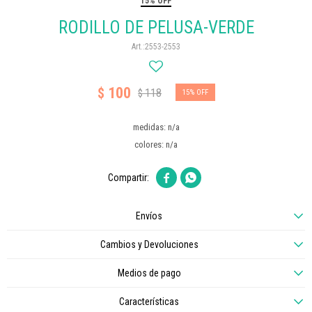
15% OFF
RODILLO DE PELUSA-VERDE
2553-2553
100
$
118
$
15
medidas: n/a
colores: n/a


Envíos
Cambios y Devoluciones
Medios de pago
Características