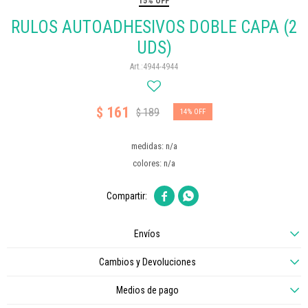
15% OFF
RULOS AUTOADHESIVOS DOBLE CAPA (2
UDS)
4944-4944
161
$
189
$
14
medidas: n/a
colores: n/a


Envíos
Cambios y Devoluciones
Medios de pago