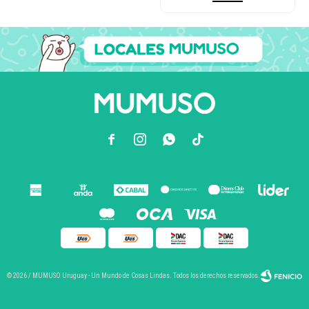



© 2026 / MUMUSO Uruguay - Un Mundo de Cosas Lindas. Todos los derechos reservados.