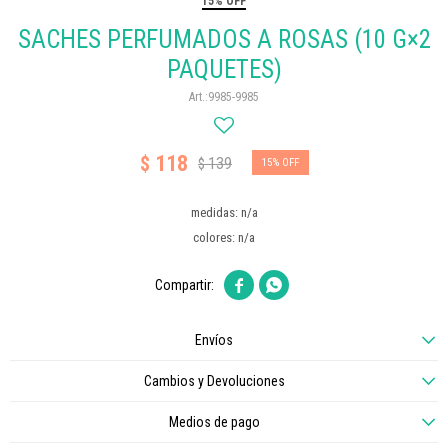
15% OFF
SACHES PERFUMADOS A ROSAS (10 G×2
PAQUETES)
9985-9985
118
$
139
$
15
medidas: n/a
colores: n/a


Envíos
Cambios y Devoluciones
Medios de pago