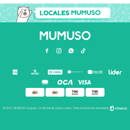



© 2026 / MUMUSO Uruguay - Un Mundo de Cosas Lindas. Todos los derechos reservados.