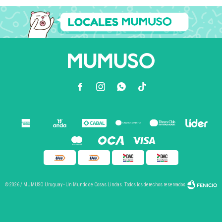



© 2026 / MUMUSO Uruguay - Un Mundo de Cosas Lindas. Todos los derechos reservados.