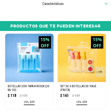
Características
PRODUCTOS QUE TE PUEDEN INTERESAR
BOTELLAS CON TAPA A ROSCA (20
SET DE 6 BOTELLAS DE VIAJE
ML X3)
(FRUTA)
118
161
$
139
$
189
$
$
15% OFF
15% OFF