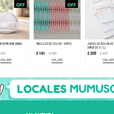
A ROPA BRA (KAKI)
PALILLOS DE COLOR - 30PCS
JUEGO DE BOLSA DE
(PACK DE 3 / L)
161
203
139
$
189
$
239
$
$
15% OFF
15% OFF
15% OFF