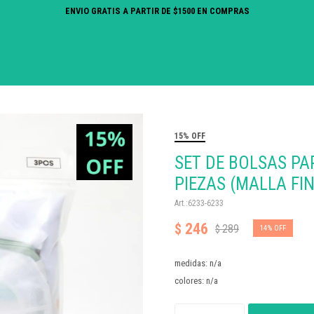
ENVIO GRATIS A PARTIR DE $1500 EN COMPRAS
15% OFF
SET DE BOLSAS PA
PIEZAS (MALLA FI
6233-6233
246
$
289
$
14
medidas: n/a
colores: n/a