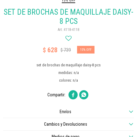
15% OFF
SET DE BROCHAS DE MAQUILLAJE DAISY-
8 PCS
4118-4118
628
$
739
$
15
set de brochas de maquillaje daisy-8 pcs
medidas: n/a
colores: n/a


Envíos
Cambios y Devoluciones
Medios de pago