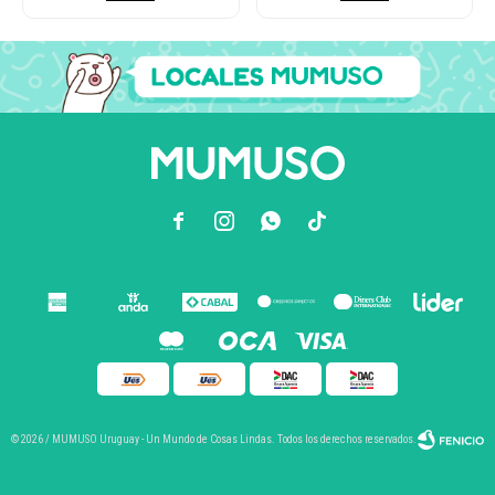



© 2026 / MUMUSO Uruguay - Un Mundo de Cosas Lindas. Todos los derechos reservados.