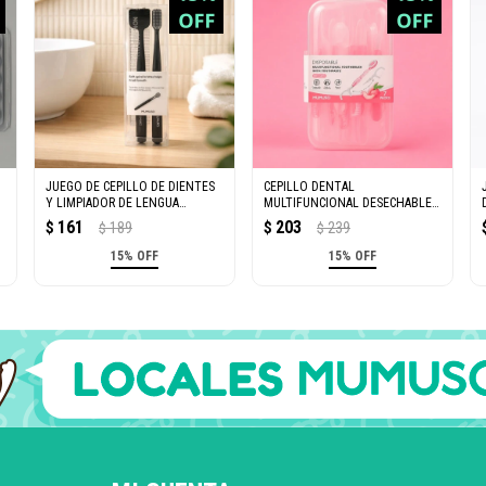
JUEGO DE CEPILLO DE DIENTES
CEPILLO DENTAL
Y LIMPIADOR DE LENGUA
MULTIFUNCIONAL DESECHABLE
(NEGRO)
CON PASTA DENTAL SABOR
161
203
$
189
$
239
$
$
DURAZNO (7 UNIDA
15% OFF
15% OFF