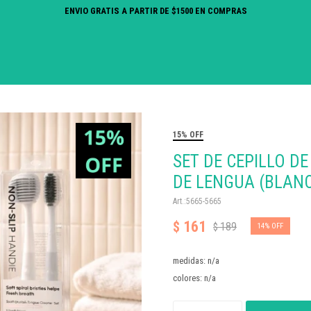
ENVIO GRATIS A PARTIR DE $1500 EN COMPRAS
15% OFF
SET DE CEPILLO DE
DE LENGUA (BLAN
5665-5665
161
$
189
$
14
medidas: n/a
colores: n/a