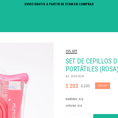
ENVIO GRATIS A PARTIR DE $1500 EN COMPRAS
15% OFF
SET DE CEPILLOS D
PORTÁTILES (ROSA
9399-9399
203
$
239
$
15
medidas: n/a
colores: n/a