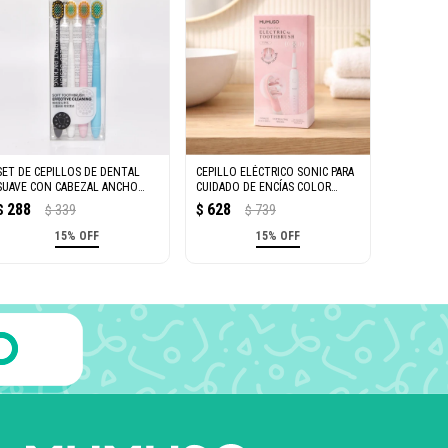
SET DE CEPILLOS DE DENTAL
CEPILLO ELÉCTRICO SONIC PARA
SUAVE CON CABEZAL ANCHO
CUIDADO DE ENCÍAS COLOR
(PACK DE 4)
ROSA
288
628
$
339
$
739
$
$
15% OFF
15% OFF