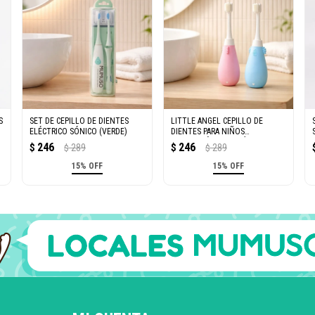
S
SET DE CEPILLO DE DIENTES
LITTLE ANGEL CEPILLO DE
ELÉCTRICO SÓNICO (VERDE)
DIENTES PARA NIÑOS
PROTECCIÓN DE ENCÍAS
246
246
$
289
$
289
$
$
15% OFF
15% OFF