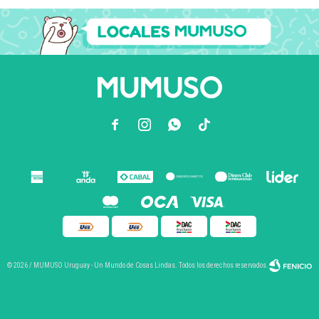



© 2026 / MUMUSO Uruguay - Un Mundo de Cosas Lindas. Todos los derechos reservados.