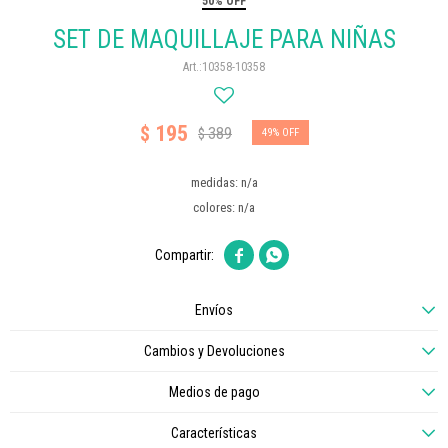
50% OFF
SET DE MAQUILLAJE PARA NIÑAS
10358-10358
195
$
389
$
49
medidas: n/a
colores: n/a


Envíos
Cambios y Devoluciones
Medios de pago
Características