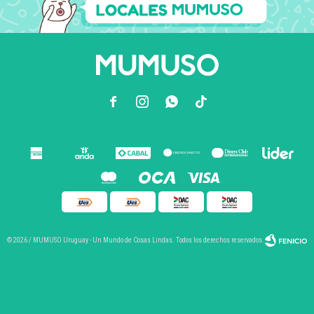



© 2026 / MUMUSO Uruguay - Un Mundo de Cosas Lindas. Todos los derechos reservados.