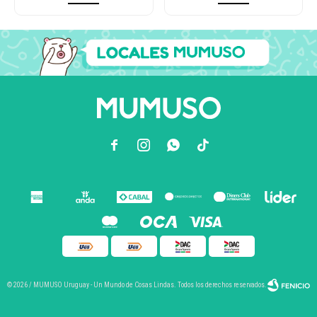



© 2026 / MUMUSO Uruguay - Un Mundo de Cosas Lindas. Todos los derechos reservados.